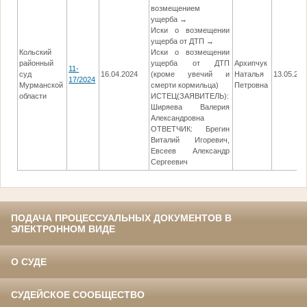
возмещением
ущерба →
Иски о возмещении
ущерба от ДТП →
Кольский
Иски о возмещении
районный
ущерба от ДТП
Архипчук
11-
суд
16.04.2024
(кроме увечий и
Наталья
13.05.202
17/2024
Мурманской
смерти кормильца)
Петровна
области
ИСТЕЦ(ЗАЯВИТЕЛЬ):
Ширяева Валерия
Александровна
ОТВЕТЧИК: Брегин
Виталий Игоревич,
Евсеев Александр
Сергеевич
ПОДАЧА ПРОЦЕССУАЛЬНЫХ ДОКУМЕНТОВ В
ЭЛЕКТРОННОМ ВИДЕ
О СУДЕ
СУДЕЙСКОЕ СООБЩЕСТВО